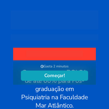
Falta apenas um passo para 
você se inscrever no Programa 
de Bolsas da FMA.
Preencha o formulário de aplicação abaixo:
ETAPA OBRIGATÓRIA